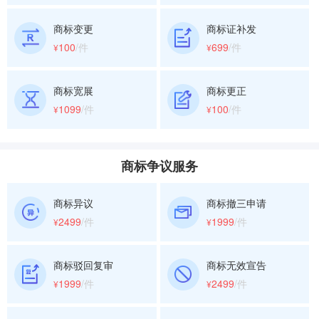
商标变更
商标证补发
100
/件
699
/件
¥
¥
商标宽展
商标更正
1099
/件
100
/件
¥
¥
商标争议服务
商标异议
商标撤三申请
2499
/件
1999
/件
¥
¥
商标驳回复审
商标无效宣告
1999
/件
2499
/件
¥
¥