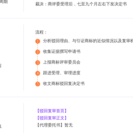
周期
裁决：商评委受理后，七至九个月左右下发决定书
流程：
分析驳回理由、与引证商标的近似情况以及复审
1
收集证据撰写申请书
2
上报商标评审委员会
3
程
跟进受理、审理进度
4
收文商标驳回复决定书
5
【驳回复审首页】
【驳回复审正文】
【代理委托书】暂无
载