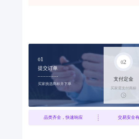
1
0
2
0
提交订单
支付定金
买家挑选商标并下单
买家需支付商标
标价的10%的购
买订金
品类齐全，快速响应
交易安全