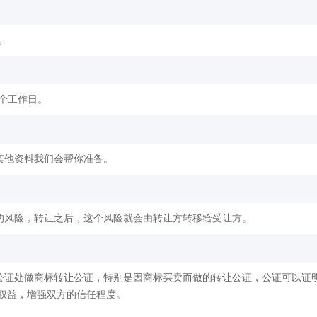
。
2个工作日。
其他资料我们会帮你准备。
的风险，转让之后，这个风险就会由转让方转移给受让方。
公证处做商标转让公证，特别是因商标买卖而做的转让公证，公证可以证
权益，增强双方的信任程度。