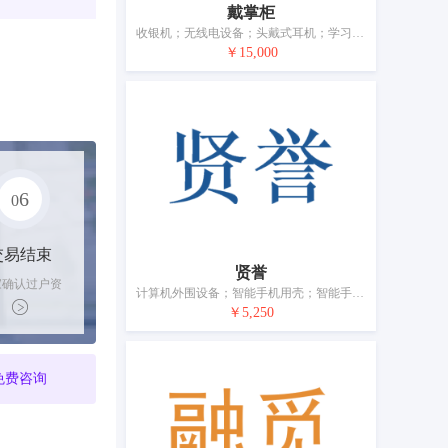
戴掌柜
收银机；无线电设备；头戴式耳机；学习机；扬声器音箱；摄像机；电视机；麦克风；个人用防事故装置；电门铃
￥15,000
6
0
交易结束
贤誉
家确认过户资
计算机外围设备；智能手机用壳；智能手机；扬声器；照相机（摄影）；电源材料（电线、电缆）；电插头；防盗报警器；眼镜；电池
后，平台解冻
￥5,250
金支付卖家
免费咨询