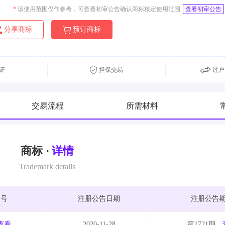
*
该使用范围仅作参考，可查看初审公告确认商标核定使用范围
查看初审公告
分享商标
预订商标
证
担保交易
过户
交易流程
所需材料
商标 ·
详情
Trademark details
期号
注册公告日期
注册公告
查看
2020-11-28
第1721期