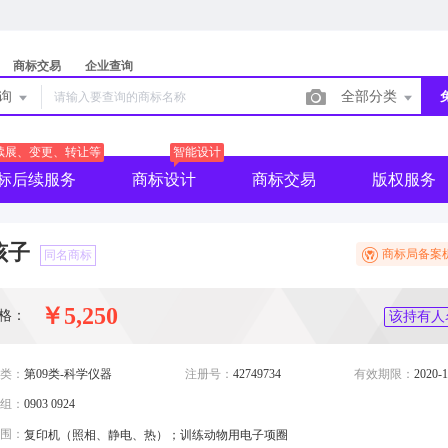
商标交易
企业查询
查询
全部分类
续展、变更、转让等
智能设计
标后续服务
商标设计
商标交易
版权服务
孩子
商标局备案
同名商标
￥5,250
格：
该持有人
类：
第09类-科学仪器
注册号：
42749734
有效期限：
2020-1
组：
0903 0924
围：
复印机（照相、静电、热）；训练动物用电子项圈