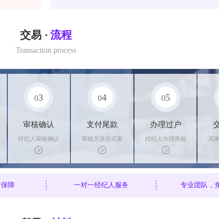
交易 ·
流程
Transaction process
3
4
5
0
0
0
审核确认
支付尾款
办理过户
经纪人审核确认
审核无误后买家
经纪人办理商标
买
商标状态
支付尾款，卖家
转让手续，交付
料
办理相关手续
相关证书
资
有保障
一对一经纪人服务
专业团队，