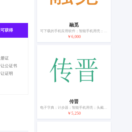
融觅
后可获得
可下载的手机应用软件；智能手机用壳；耳机；测量装置；光学器械和仪器；手机用USB线；电开关；电子防盗装置；眼镜；移动电源（可充电电池）
￥6,000
注册证
转让公证书
转让证明
传晋
电子字典；计步器；智能手机用壳；头戴式耳机；照相机（摄影）；电开关；个人用防事故装置；电锁；眼镜；移动电源（可充电电池）
￥5,250