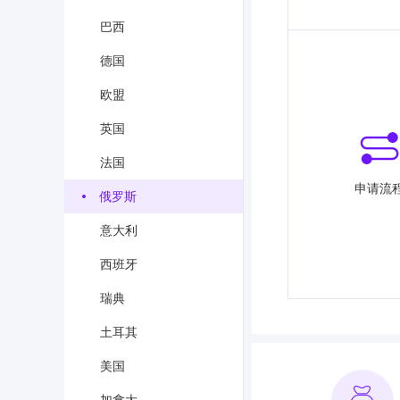
巴西
德国
欧盟
英国
法国
申请流
俄罗斯
意大利
西班牙
瑞典
土耳其
美国