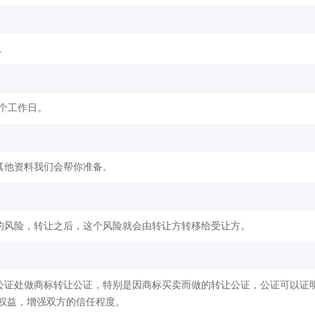
。
2个工作日。
其他资料我们会帮你准备。
的风险，转让之后，这个风险就会由转让方转移给受让方。
公证处做商标转让公证，特别是因商标买卖而做的转让公证，公证可以证
权益，增强双方的信任程度。