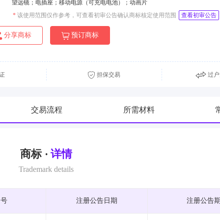
望远镜；电插座；移动电源（可充电电池）；动画片
*
该使用范围仅作参考，可查看初审公告确认商标核定使用范围
查看初审公告
分享商标
预订商标
证
担保交易
过户
交易流程
所需材料
商标 ·
详情
Trademark details
期号
注册公告日期
注册公告