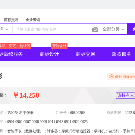
商标交易
企业查询
查询
全部分类
续展、变更、转让等
智能设计
标后续服务
商标设计
商标交易
版权服务
形
商标局备案
￥14,250
格：
该持有人
类：
第09类-科学仪器
注册号：
60896260
有效期限：
2022-0
组：
0901 0902 0907 0908 0909 0911 0913 0921 0922 0923
围：
智能手表（数据处理）；计步器；穿戴式行动追踪器；学习机；自拍杆（手持单