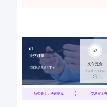
1
0
2
0
提交订单
支付定金
买家挑选商标并下单
买家需支付商标
标价的10%的购
买订金
品类齐全，快速响应
交易安全