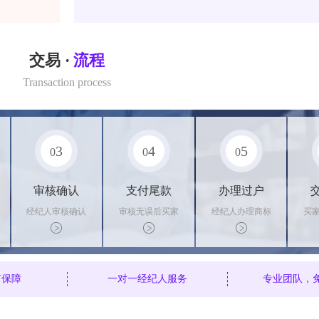
交易 ·
流程
Transaction process
3
4
5
0
0
0
审核确认
支付尾款
办理过户
经纪人审核确认
审核无误后买家
经纪人办理商标
买
商标状态
支付尾款，卖家
转让手续，交付
料
办理相关手续
相关证书
资
有保障
一对一经纪人服务
专业团队，