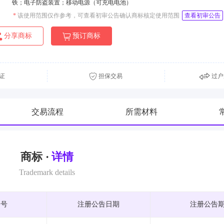
铁；电子防盗装置；移动电源（可充电电池）
*
该使用范围仅作参考，可查看初审公告确认商标核定使用范围
查看初审公告
分享商标
预订商标
证
担保交易
过户
交易流程
所需材料
商标 ·
详情
Trademark details
期号
注册公告日期
注册公告