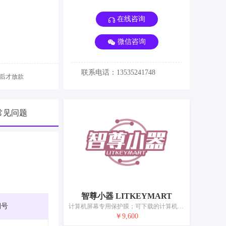
在线咨询
微信咨询
联系电话：13535241748
后才放款
常见问题
智尊小器 LITKEYMART
期号
计算机屏幕专用保护膜；可下载的计算机应用软件；智能手表（数据处理）；人脸识别设备；计步器；全球定位系统（GPS）设备；智能手机用壳；便携式媒体播放器；自拍杆（手持单脚架）；插头、插座和其他接触器（电连接）；移动电源（可充电电池）
￥9,600