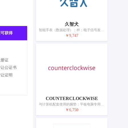
久智犬
智能手表（数据处理）；秤；电子信号发射器；智能音箱；照相机（摄影）；计量仪器；传感器；具有空气净化功能的防尘口罩；生物指纹门锁；移动电源（可充电电池）
后可获得
￥9,747
注册证
转让公证书
转让证明
COUNTERCLOCKWISE
与计算机配套使用的腕垫；平板电脑专用支架；笔记本电脑专用支架；计算机专用托架；计算机外围设备；计算机显示器专用托架；生物识别扫描仪；绘图机；头戴式虚拟现实装置；测量仪器
￥6,750