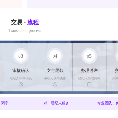
交易 ·
流程
Transaction process
3
4
5
0
0
0
审核确认
支付尾款
办理过户
经纪人审核确认
审核无误后买家
经纪人办理商标
买
商标状态
支付尾款，卖家
转让手续，交付
料
办理相关手续
相关证书
资
有保障
一对一经纪人服务
专业团队，