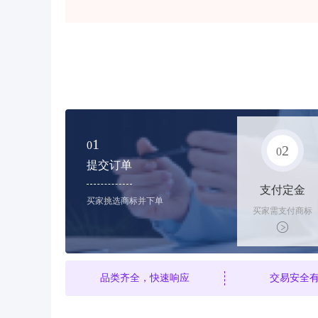
1
0
2
0
提交订单
支付定金
买家挑选商标并下单
买家需支付商标
标价的10%的购
买订金
品类齐全，快速响应
交易安全