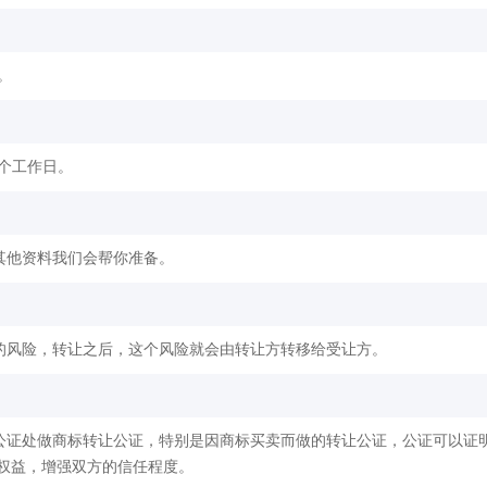
。
2个工作日。
其他资料我们会帮你准备。
的风险，转让之后，这个风险就会由转让方转移给受让方。
公证处做商标转让公证，特别是因商标买卖而做的转让公证，公证可以证
权益，增强双方的信任程度。