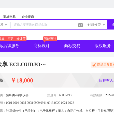
商标交易
企业查询
查询
全部分类
续展、变更、转让等
智能设计
标后续服务
商标设计
商标交易
版权服务
享 ECLOUDJO···
商标局备案
￥18,000
格：
该持有人
类：
第09类-科学仪器
注册号：
60035193
有效期限：
2022-0
组：
0901 0904 0905 0908 0909 0911 0913 0920 0921 0922
围：
计算机软件（已录制）；电子体重秤；量具；自动广告机；自拍杆（手持单脚架