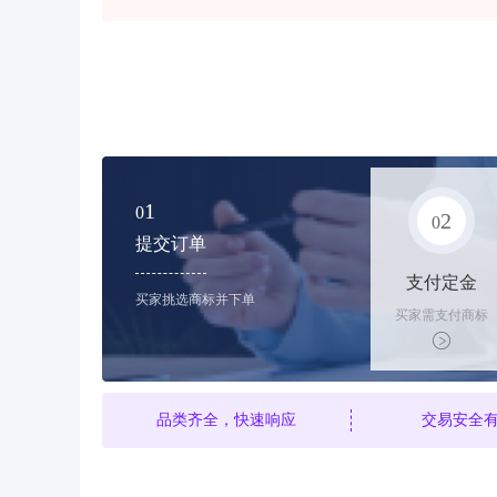
1
0
2
0
提交订单
支付定金
买家挑选商标并下单
买家需支付商标
标价的10%的购
买订金
品类齐全，快速响应
交易安全