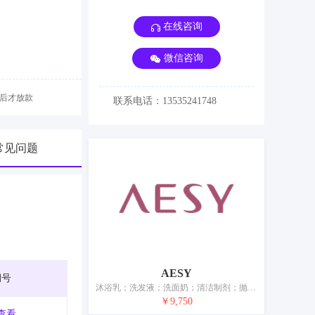
在线咨询
微信咨询
后才放款
联系电话：13535241748
常见问题
AESY
期号
沐浴乳；洗发液；洗面奶；清洁制剂；抛光制剂；香精油；化妆品；美容面膜；漱口剂；香
￥9,750
查看