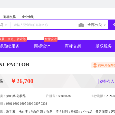
商标交易
企业查询
查询
全部分类
续展、变更、转让等
智能设计
标后续服务
商标设计
商标交易
版权服务
NI FACTOR
商标局备案
￥26,700
格：
该持有人
类：
第03类-化妆品
注册号：
53016638
有效期限：
2021-0
组：
0301 0302 0305 0306 0307 0308
围：
洗手液；洗衣液；洁肤乳液；香皂；清洁制剂；香精油；化妆品；美容面膜；牙