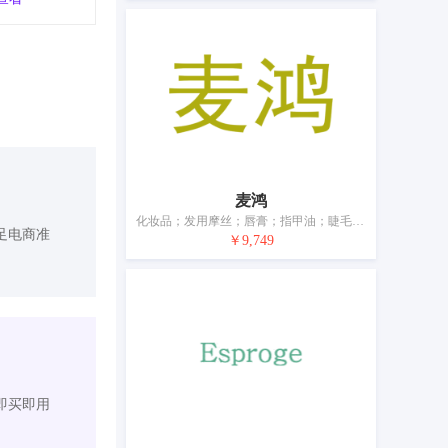
麦鸿
化妆品；发用摩丝；唇膏；指甲油；睫毛膏；祛斑霜；美容面膜；防皱霜；香水；空气芳香剂
足电商准
￥9,749
即买即用