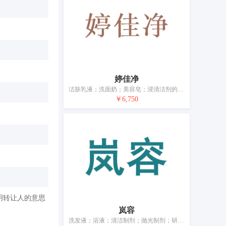
婷佳净
洁肤乳液；洗面奶；美容皂；浸清洁剂的湿巾；化妆洗液；卸妆乳；卸妆水；手部磨砂膏；身体磨砂膏；面部磨砂膏
￥6,750
明转让人的意思
岚容
洗发液；浴液；清洁制剂；抛光制剂；研磨材料；香精油；化妆品；牙膏；香；动物用化妆品