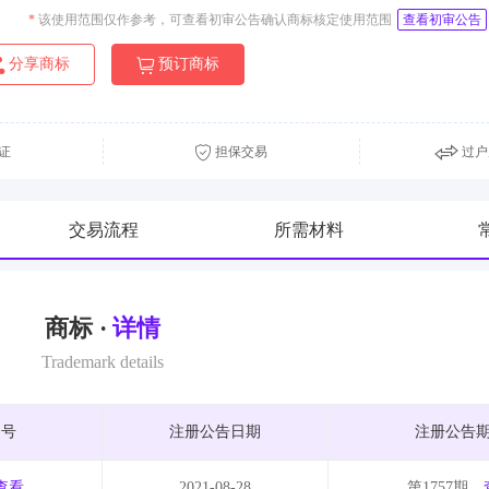
*
该使用范围仅作参考，可查看初审公告确认商标核定使用范围
查看初审公告
分享商标
预订商标
证
担保交易
过户
交易流程
所需材料
商标 ·
详情
Trademark details
期号
注册公告日期
注册公告
查看
2021-08-28
第1757期