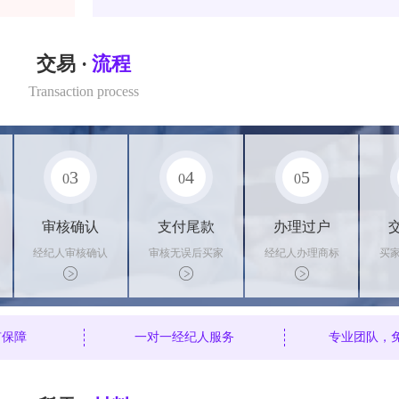
交易 ·
流程
Transaction process
3
4
5
0
0
0
审核确认
支付尾款
办理过户
经纪人审核确认
审核无误后买家
经纪人办理商标
买
商标状态
支付尾款，卖家
转让手续，交付
料
办理相关手续
相关证书
资
有保障
一对一经纪人服务
专业团队，