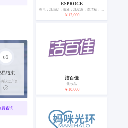
ESPROGE
香皂；洗面奶；浴液；洗发液；洗洁精；香料；香水；美容面膜；化妆品；牙膏
￥12,000
6
0
交易结束
洁百佳
家确认过户资
化妆品
后，平台解冻
￥18,000
金支付卖家
免费咨询