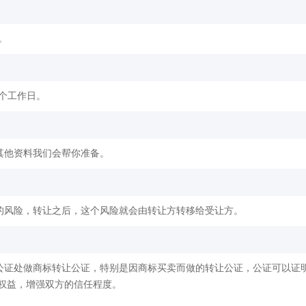
。
2个工作日。
其他资料我们会帮你准备。
的风险，转让之后，这个风险就会由转让方转移给受让方。
公证处做商标转让公证，特别是因商标买卖而做的转让公证，公证可以证
权益，增强双方的信任程度。