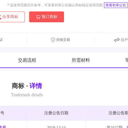
*
该使用范围仅作参考，可查看初审公告确认商标核定使用范围
查看初审公告
分享商标
预订商标
证
担保交易
过户
交易流程
所需材料
商标 ·
详情
Trademark details
期号
注册公告日期
注册公告
查看
2018-12-14
第1627期