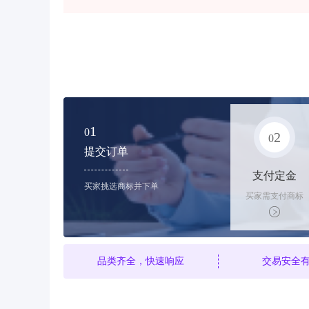
1
0
2
0
提交订单
支付定金
买家挑选商标并下单
买家需支付商标
标价的10%的购
买订金
品类齐全，快速响应
交易安全