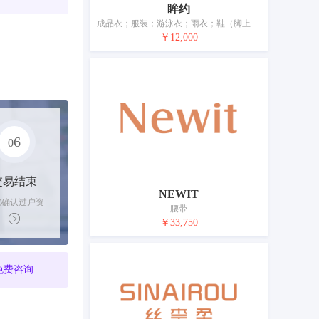
眸约
成品衣；服装；游泳衣；雨衣；鞋（脚上的穿着物）；帽；袜；手套（服装）；围巾；皮带（服饰用）
￥12,000
6
0
交易结束
NEWIT
家确认过户资
腰带
后，平台解冻
￥33,750
金支付卖家
免费咨询