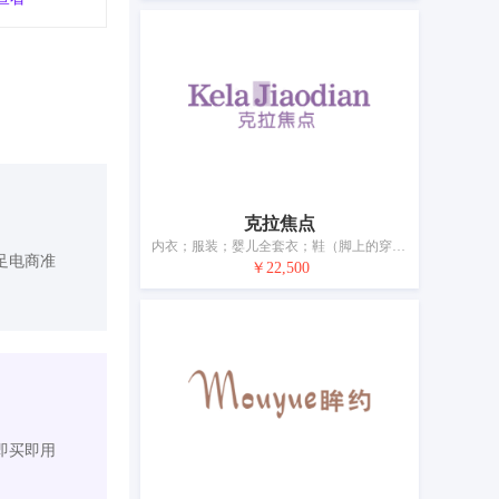
克拉焦点
内衣；服装；婴儿全套衣；鞋（脚上的穿着物）；帽；袜；手套（服装）；围巾；皮带（服饰用）；婚纱
足电商准
￥22,500
即买即用