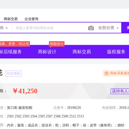
商标交易
企业查询
查询
全部分类
续展、变更、转让等
智能设计
标后续服务
商标设计
商标交易
版权服务
花
商标局备案
同名商标
￥41,250
格：
该持有人
类：
第25类-服装鞋帽
注册号：
28190226
有效期限：
2018-1
组：
2501 2502 2503 2504 2505 2507 2508 2509 2512 2513
围：
内衣；服装；成品衣；游泳衣；鞋；凉鞋；帽子；袜；皮带（服饰用）；婚纱