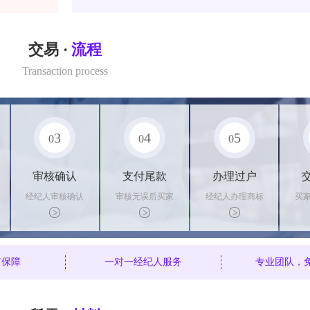
交易 ·
流程
Transaction process
3
4
5
0
0
0
审核确认
支付尾款
办理过户
经纪人审核确认
审核无误后买家
经纪人办理商标
买
商标状态
支付尾款，卖家
转让手续，交付
料
办理相关手续
相关证书
资
有保障
一对一经纪人服务
专业团队，