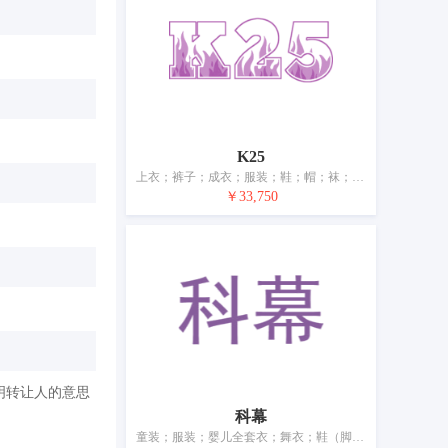
K25
上衣；裤子；成衣；服装；鞋；帽；袜；围巾；皮带（服饰用）
￥33,750
明转让人的意思
科幕
童装；服装；婴儿全套衣；舞衣；鞋（脚上的穿着物）；帽；袜；手套（服装）；围巾；婚纱