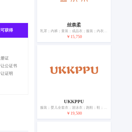
丝柰柔
后可获得
乳罩；内裤；童装；成品衣；服装；内衣；睡衣；鞋；帽；袜
￥15,750
注册证
转让公证书
转让证明
UKKPPU
服装；婴儿全套衣；游泳衣；跑鞋；鞋；帽子；袜；手套（服装）；领带；皮带（服饰用）
￥19,500