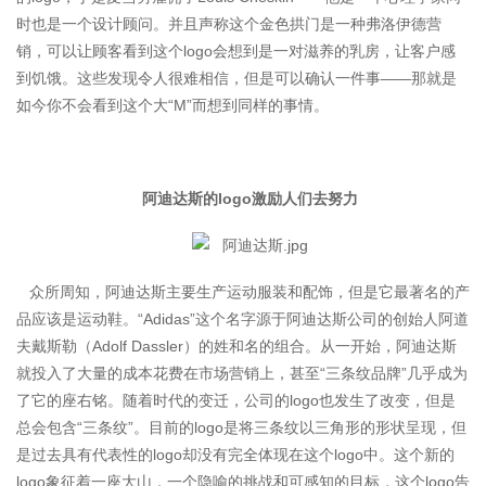
时也是一个设计顾问。并且声称这个金色拱门是一种弗洛伊德营
销，可以让顾客看到这个logo会想到是一对滋养的乳房，让客户感
到饥饿。这些发现令人很难相信，但是可以确认一件事——那就是
如今你不会看到这个大“M”而想到同样的事情。
阿迪达斯的logo激励人们去努力
众所周知，阿迪达斯主要生产运动服装和配饰，但是它最著名的产
品应该是运动鞋。“Adidas”这个名字源于阿迪达斯公司的创始人阿道
夫戴斯勒（Adolf Dassler）的姓和名的组合。从一开始，阿迪达斯
就投入了大量的成本花费在市场营销上，甚至“三条纹品牌”几乎成为
了它的座右铭。随着时代的变迁，公司的logo也发生了改变，但是
总会包含“三条纹”。目前的logo是将三条纹以三角形的形状呈现，但
是过去具有代表性的logo却没有完全体现在这个logo中。这个新的
logo象征着一座大山，一个隐喻的挑战和可感知的目标，这个logo告