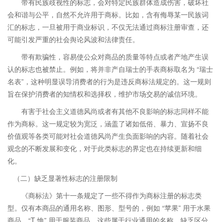
带有民族歧视性的标志，会对特定民族群体造成伤害，破坏社
会和谐与公平，自然不允许用于商标。比如，含有侮辱某一民族词
汇的标志，一旦被用于商业标识，不仅无法通过商标注册审查，还
可能引发严重的社会舆论风波和法律责任。
带有欺骗性，容易使公众对商品的质量等特点或者产地产生误
认的标志也被禁止。例如，将并非产自瑞士的手表商标取名为 “瑞士
名表”，这种明显误导消费者的行为是违反商标法规定的。这一规则
旨在保护消费者的知情权和选择权，维护市场交易的诚信环境。
有害于社会主义道德风尚或者有其他不良影响的标志同样不能
作为商标。这一规定较为宽泛，涵盖了诸如低俗、暴力、宣扬不良
价值观等各类可能对社会道德风尚产生负面影响的内容。随着社会
观念的不断发展和变化，对于此类标志的界定也在持续更新和细
化。
（二）缺乏显著性标志的注册限制
《商标法》第十一条规定了一些不得作为商标注册的标志类
型。仅有本商品的通用名称、图形、型号的，例如 “苹果” 用于水果
商品，“T 恤” 用于服装商品，这些属于行业通用的名称，缺乏区分