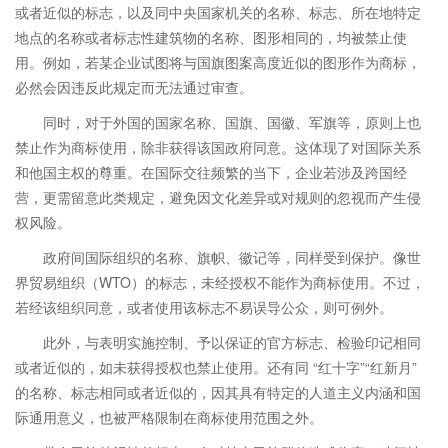
或者近似的标志，以及同中央国家机关的名称、标志、所在地特定
地点的名称或者标志性建筑物的名称、图形相同的，均被禁止使
用。例如，若某企业试图将与国旗图案高度近似的图形作为商标，
必然会因违反此规定而无法通过审查。
同时，对于外国的国家名称、国旗、国徽、军旗等，原则上也
禁止作为商标使用，除非获得该国政府同意。这体现了对国际关系
和他国主权的尊重。在国际交往频繁的当下，企业若涉及跨国经
营，更需留意此类规定，避免因文化差异或对规则的忽视而产生侵
权风险。
政府间国际组织的名称、旗帜、徽记等，同样受到保护。像世
界贸易组织（WTO）的标志，未经授权不能作为商标使用。不过，
若经该组织同意，或者使用该标志不易误导公众，则可例外。
此外，与表明实施控制、予以保证的官方标志、检验印记相同
或者近似的，如未获得授权也禁止使用。还有同 “红十字”“红新月”
的名称、标志相同或者近似的，因其具有特定的人道主义内涵和国
际通用意义，也被严格限制在商标使用范围之外。